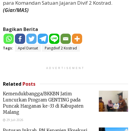
para Komandan Satuan Jajaran Divif 2 Kostrad.
(Giar/MAS)
Bagikan Berita
Tags:
Apel Dansat
Pangdivif 2 Kostrad
ADVERTISEMENT
Related
Posts
Kemendukbangga/BKKBN Jatim
Luncurkan Program GENTING pada
Puncak Harganas ke-33 di Kabupaten
Malang
29 Juli 2026
Putusan Inkrah, PN Kepanjen Eksekusi