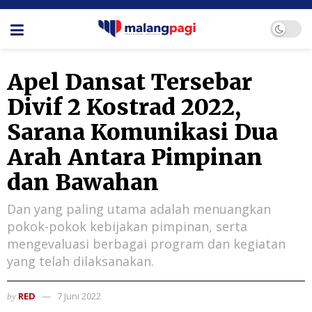
Apel Dansat Tersebar
Divif 2 Kostrad 2022,
Sarana Komunikasi Dua
Arah Antara Pimpinan
dan Bawahan
Dan yang paling utama adalah menuangkan
pokok-pokok kebijakan pimpinan, serta
mengevaluasi berbagai program dan kegiatan
yang telah dilaksanakan.
RED
7 Juni 2022
by