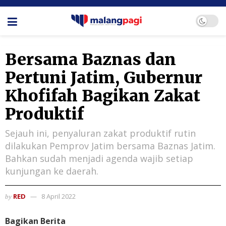
Bersama Baznas dan
Pertuni Jatim, Gubernur
Khofifah Bagikan Zakat
Produktif
Sejauh ini, penyaluran zakat produktif rutin
dilakukan Pemprov Jatim bersama Baznas Jatim.
Bahkan sudah menjadi agenda wajib setiap
kunjungan ke daerah.
RED
8 April 2022
by
Bagikan Berita