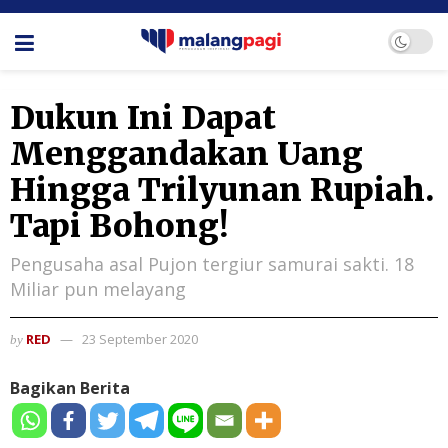
Dukun Ini Dapat
Menggandakan Uang
Hingga Trilyunan Rupiah.
Tapi Bohong!
Pengusaha asal Pujon tergiur samurai sakti. 18
Miliar pun melayang
RED
23 September 2020
by
Bagikan Berita