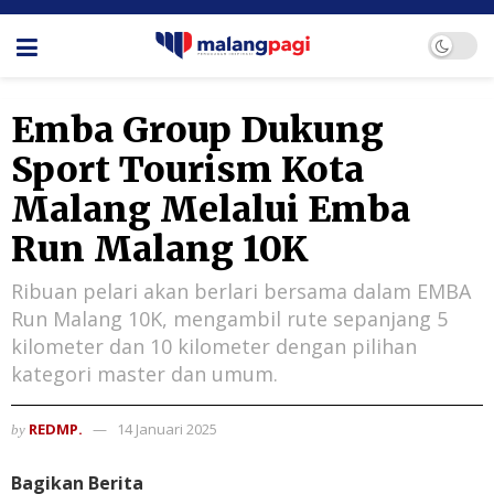
Emba Group Dukung
Sport Tourism Kota
Malang Melalui Emba
Run Malang 10K
Ribuan pelari akan berlari bersama dalam EMBA
Run Malang 10K, mengambil rute sepanjang 5
kilometer dan 10 kilometer dengan pilihan
kategori master dan umum.
REDMP.
14 Januari 2025
by
Bagikan Berita