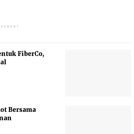
ISEMENT
entuk FiberCo,
al
kot Bersama
anan