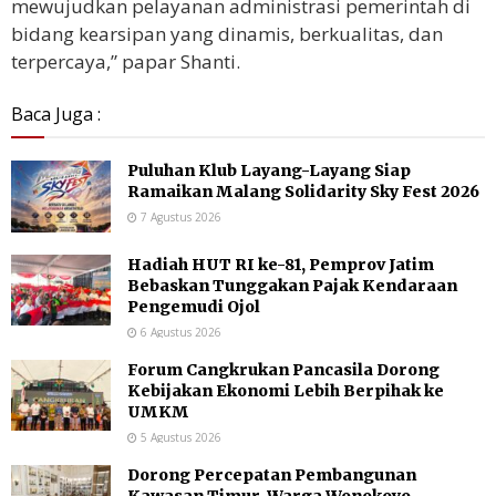
mewujudkan pelayanan administrasi pemerintah di
bidang kearsipan yang dinamis, berkualitas, dan
terpercaya,” papar Shanti.
Baca Juga :
Puluhan Klub Layang-Layang Siap
Ramaikan Malang Solidarity Sky Fest 2026
7 Agustus 2026
Hadiah HUT RI ke-81, Pemprov Jatim
Bebaskan Tunggakan Pajak Kendaraan
Pengemudi Ojol
6 Agustus 2026
Forum Cangkrukan Pancasila Dorong
Kebijakan Ekonomi Lebih Berpihak ke
UMKM
5 Agustus 2026
Dorong Percepatan Pembangunan
Kawasan Timur, Warga Wonokoyo