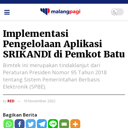
Implementasi
Pengelolaan Aplikasi
SRIKANDI di Pemkot Batu
Bimtek ini merupakan tindaklanjut dari
Peraturan Presiden Nomor 95 Tahun 2018
tentang Sistem Pemerintahan Berbasis
Elektronik (SPBE).
RED
16 November 2022
by
Bagikan Berita