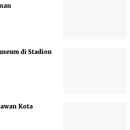
anan
seum di Stadion
atawan Kota