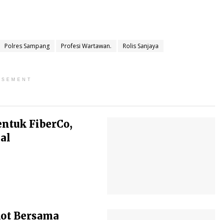
Polres Sampang
Profesi Wartawan.
Rolis Sanjaya
ISEMENT
entuk FiberCo,
al
kot Bersama