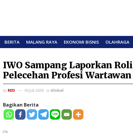
BERITA
MALANG RAYA
EKONOMI BISNIS
OLAHRAGA
IWO Sampang Laporkan Rolis
Pelecehan Profesi Wartawan
RED
30 Juli 2020
Global
by
in
Bagikan Berita