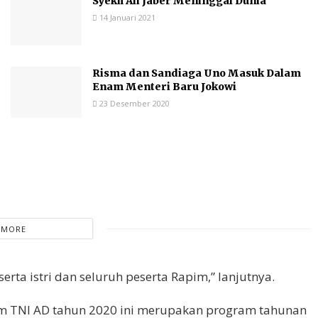
Syekh Ali Jaber Meninggal Dunia
14 Januari 2021
Risma dan Sandiaga Uno Masuk Dalam
Enam Menteri Baru Jokowi
23 Desember 2020
 MORE
erta istri dan seluruh peserta Rapim,” lanjutnya.
m TNI AD tahun 2020 ini merupakan program tahunan