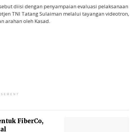
rsebut diisi dengan penyampaian evaluasi pelaksanaan
tjen TNI Tatang Sulaiman melalui tayangan videotron,
n arahan oleh Kasad.
ISEMENT
entuk FiberCo,
al