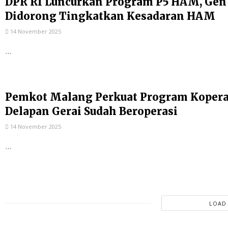
DPR RI Luncurkan Program P5 HAM, Gen
Didorong Tingkatkan Kesadaran HAM
14 November 2025
...
Pemkot Malang Perkuat Program Kopera
Delapan Gerai Sudah Beroperasi
14 November 2025
...
LOAD