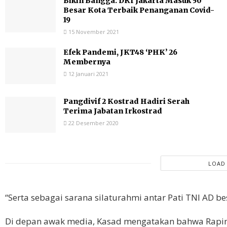
Bikin Bangga. DKI Jakarta Masuk 50
Besar Kota Terbaik Penanganan Covid-
19
15 November 2021
Efek Pandemi, JKT48 ‘PHK’ 26
Membernya
12 Januari 2021
Pangdivif 2 Kostrad Hadiri Serah
Terima Jabatan Irkostrad
22 Desember 2020
LOAD
“Serta sebagai sarana silaturahmi antar Pati TNI AD bes
Di depan awak media, Kasad mengatakan bahwa Rapi