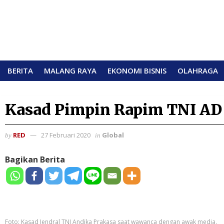
BERITA
MALANG RAYA
EKONOMI BISNIS
OLAHRAGA
Kasad Pimpin Rapim TNI AD
RED
27 Februari 2020
Global
by
in
Bagikan Berita
Foto: Kasad Jendral TNI Andika Prakasa saat wawanca dengan awak media.