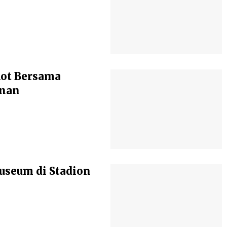
kot Bersama
anan
seum di Stadion