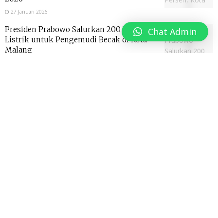
27 Januari 2026
Presiden Prabowo Salurkan 200 Becak
Chat Admin
Listrik untuk Pengemudi Becak di Kota
Malang
20 Januari 2026
SMA Taruna Nusantara Kampus Malang
Diresmikan, Presiden Prabowo Tekankan
Penguasaan Iptek
13 Januari 2026
Pandji Pragiwaksono Dilaporkan ke
Polresta Malang Kota Terkait Dugaan
Penistaan Agama
13 Januari 2026
Indosat Gandeng Arsari dan Northstar
Bentuk FiberCo, Perkuat Tulang
Punggung Digital Nasional
30 Desember 2025