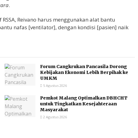
tara
.
if RSSA, Reivano harus menggunakan alat bantu
bantu nafas [ventilator], dengan kondisi [pasien] naik
Forum Cangkrukan Pancasila Dorong
Kebijakan Ekonomi Lebih Berpihak ke
UMKM
5 Agustus 2026
Pemkot Malang Optimalkan DBHCHT
untuk Tingkatkan Kesejahteraan
Masyarakat
2 Agustus 2026