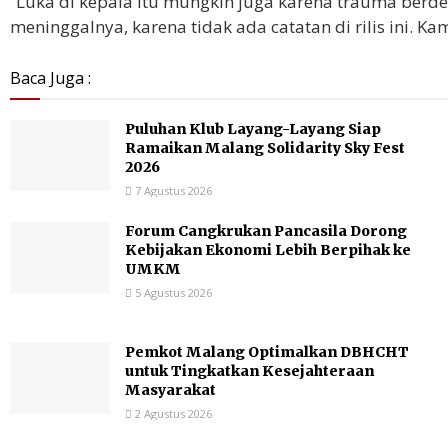
“Luka di kepala itu mungkin juga karena trauma berd
meninggalnya, karena tidak ada catatan di rilis ini. Ka
Baca Juga :
Puluhan Klub Layang-Layang Siap
Ramaikan Malang Solidarity Sky Fest
2026
7 Agustus 2026
Forum Cangkrukan Pancasila Dorong
Kebijakan Ekonomi Lebih Berpihak ke
UMKM
5 Agustus 2026
Pemkot Malang Optimalkan DBHCHT
untuk Tingkatkan Kesejahteraan
Masyarakat
2 Agustus 2026