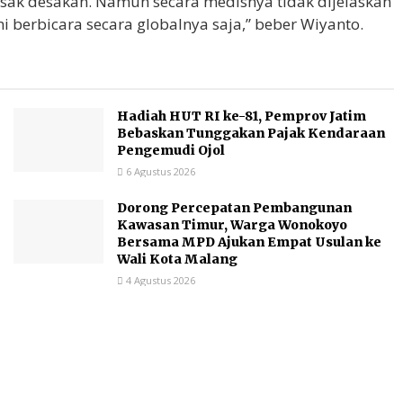
esak desakan. Namun secara medisnya tidak dijelaskan
mi berbicara secara globalnya saja,” beber Wiyanto.
Hadiah HUT RI ke-81, Pemprov Jatim
Bebaskan Tunggakan Pajak Kendaraan
Pengemudi Ojol
6 Agustus 2026
Dorong Percepatan Pembangunan
Kawasan Timur, Warga Wonokoyo
Bersama MPD Ajukan Empat Usulan ke
Wali Kota Malang
4 Agustus 2026