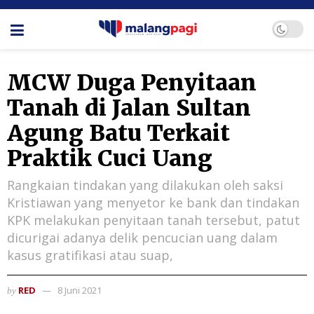
MCW Duga Penyitaan
Tanah di Jalan Sultan
Agung Batu Terkait
Praktik Cuci Uang
Rangkaian tindakan yang dilakukan oleh saksi
Kristiawan yang menyetor ke bank dan tindakan
KPK melakukan penyitaan tanah tersebut, patut
dicurigai adanya delik pencucian uang dalam
kasus gratifikasi atau suap,
RED
8 Juni 2021
by