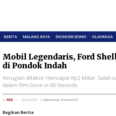
BERITA
MALANG RAYA
EKONOMI BISNIS
OLAHRAGA
Mobil Legendaris, Ford She
di Pondok Indah
Kerugian ditaksir mencapai Rp2 Miliar. Salah s
dalam film Gone in 60 Seconds.
RED
26 Juli 2021
Nasional
,
Otomotif
by
in
Bagikan Berita