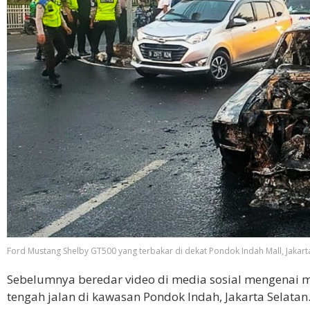
Ford Mustang Shelby GT500 yang terbakar di dekat Pondok Indah Mall, Jakarta 
Sebelumnya beredar video di media sosial mengenai mo
tengah jalan di kawasan Pondok Indah, Jakarta Selata