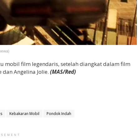
imewa)
 mobil film legendaris, setelah diangkat dalam film
 dan Angelina Jolie.
(MAS/Red)
ds
Kebakaran Mobil
Pondok Indah
ISEMENT