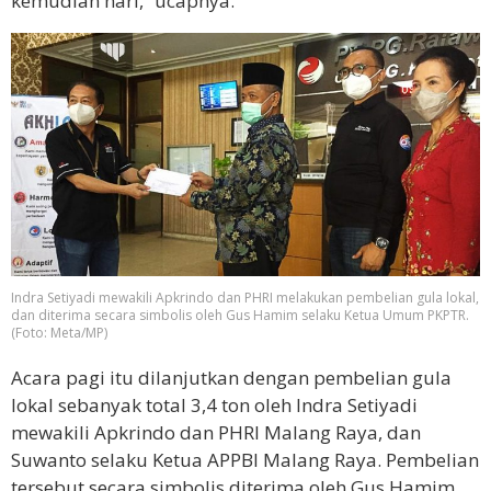
kemudian hari,” ucapnya.
Indra Setiyadi mewakili Apkrindo dan PHRI melakukan pembelian gula lokal,
dan diterima secara simbolis oleh Gus Hamim selaku
Ketua Umum PKPTR
.
(Foto: Meta/MP)
Acara pagi itu dilanjutkan dengan pembelian gula
lokal sebanyak total 3,4 ton oleh Indra Setiyadi
mewakili Apkrindo dan PHRI Malang Raya, dan
Suwanto selaku Ketua APPBI Malang Raya. Pembelian
tersebut secara simbolis diterima oleh Gus Hamim