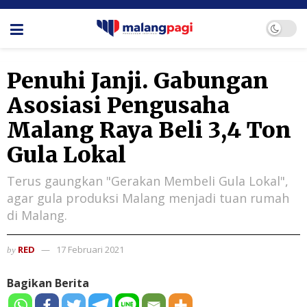
Penuhi Janji. Gabungan
Asosiasi Pengusaha
Malang Raya Beli 3,4 Ton
Gula Lokal
Terus gaungkan "Gerakan Membeli Gula Lokal",
agar gula produksi Malang menjadi tuan rumah
di Malang.
RED
17 Februari 2021
by
Bagikan Berita