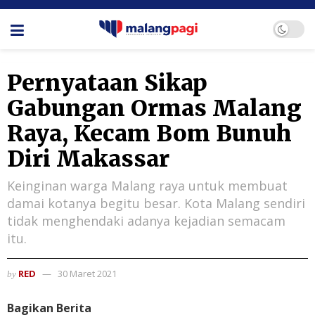
Pernyataan Sikap
Gabungan Ormas Malang
Raya, Kecam Bom Bunuh
Diri Makassar
Keinginan warga Malang raya untuk membuat
damai kotanya begitu besar. Kota Malang sendiri
tidak menghendaki adanya kejadian semacam
itu.
RED
30 Maret 2021
by
Bagikan Berita