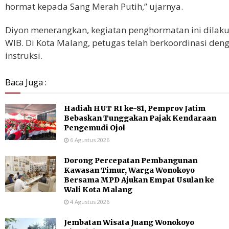
hormat kepada Sang Merah Putih,” ujarnya.
Diyon menerangkan, kegiatan penghormatan ini dilakuk
WIB. Di Kota Malang, petugas telah berkoordinasi den
instruksi.
Baca Juga :
Hadiah HUT RI ke-81, Pemprov Jatim
Bebaskan Tunggakan Pajak Kendaraan
Pengemudi Ojol
6 Agustus 2026
Dorong Percepatan Pembangunan
Kawasan Timur, Warga Wonokoyo
Bersama MPD Ajukan Empat Usulan ke
Wali Kota Malang
4 Agustus 2026
Jembatan Wisata Juang Wonokoyo