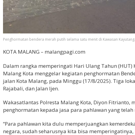
Penghormatan bendera merah putih selama satu menit di Kawasan Kayutanga
KOTA MALANG – malangpagi.com
Dalam rangka memperingati Hari Ulang Tahun (HUT) K
Malang Kota menggelar kegiatan penghormatan Bendera 
jalan Kota Malang, pada Minggu (17/8/2025). Tiga lok
Rajabali, dan Jalan Ijen.
Wakasatlantas Polresta Malang Kota, Diyon Fitrianto,
penghormatan kepada jasa para pahlawan yang tela
“Para pahlawan kita dulu memperjuangkan kemerdeka
negara, sudah seharusnya kita bisa memperingatinya,