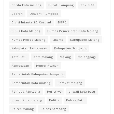
berita kota malang
Bupati Sampang
Covid-19
Daerah
Dewanti Rumpoko
Divisi Infanteri 2 Kostrad
DPRD
DPRD Kota Malang
Humas Pemerintah Kota Malang
Humas Polres Malang
Jakarta
Kabupaten Malang
Kabupaten Pamekasan
Kabupaten Sampang
Kota Batu
Kota Malang
Malang
malangpagi
Pamekasan
Pemerintahan
Pemerintah Kabupaten Sampang
Pemerintah kota malang
Pemkot malang
Pemuda Pancasila
Peristiwa
pj wali kota batu
pj wali kota malang
Politik
Polres Batu
Polres Malang
Polres Sampang