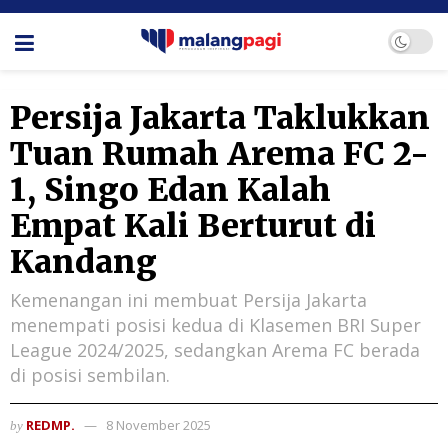
Persija Jakarta Taklukkan
Tuan Rumah Arema FC 2-
1, Singo Edan Kalah
Empat Kali Berturut di
Kandang
Kemenangan ini membuat Persija Jakarta
menempati posisi kedua di Klasemen BRI Super
League 2024/2025, sedangkan Arema FC berada
di posisi sembilan.
REDMP.
8 November 2025
by