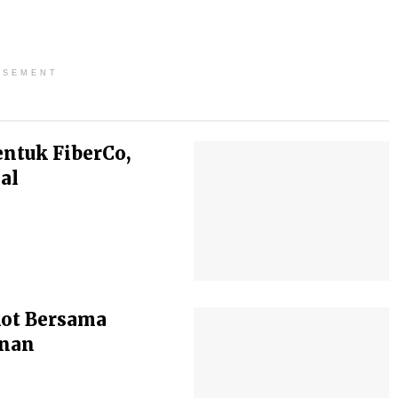
ISEMENT
entuk FiberCo,
al
kot Bersama
anan