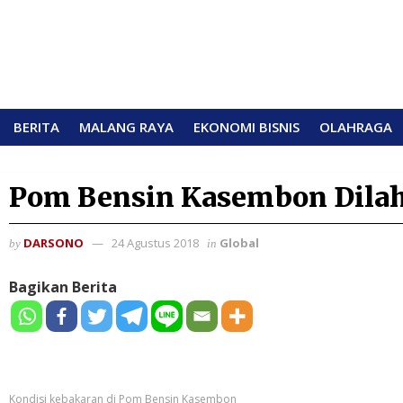
BERITA
MALANG RAYA
EKONOMI BISNIS
OLAHRAGA
Pom Bensin Kasembon Dilah
DARSONO
24 Agustus 2018
Global
by
in
Bagikan Berita
Kondisi kebakaran di Pom Bensin Kasembon