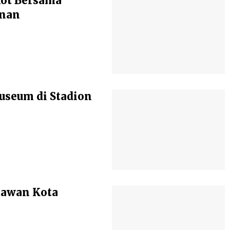
kot Bersama
anan
seum di Stadion
atawan Kota