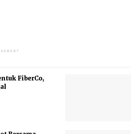
ISEMENT
entuk FiberCo,
al