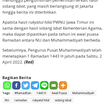
menunggu pengumuman pemerintah terkait hasil
sidang
isbat
, yang masih berlangsung di Jakarta
hingga berita ini diterbitkan.
Apabila hasil
rukyatul hilal
PWNU Jawa Timur ini
sama dengan hasil sidang
isbat
Kementerian Agama,
maka dapat dipastikan pada tahun ini awal puasa
Ramadan antara NU dan Muhammadiyah berbeda.
Sebelumnya, Pengurus Pusat Muhammadiyah telah
menetapkan 1 Ramadan 1443 H jatuh pada Sabtu, 2
April 2022.
(Red)
Bagikan Berita
Tags:
#Ramadhan
1443 H
Awal Puasa
Muhammadiyah
NU
ramadan
rukyatul hilal
sidang isbat