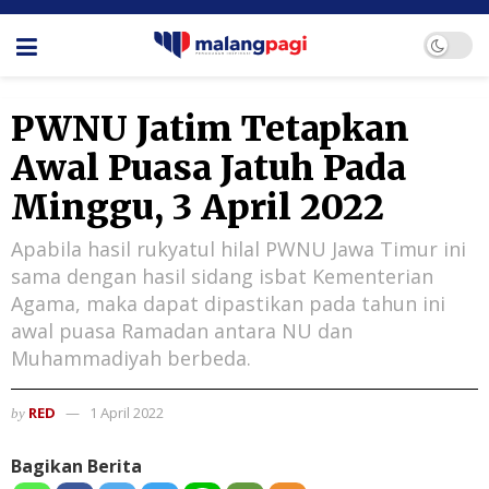
PWNU Jatim Tetapkan
Awal Puasa Jatuh Pada
Minggu, 3 April 2022
Apabila hasil rukyatul hilal PWNU Jawa Timur ini
sama dengan hasil sidang isbat Kementerian
Agama, maka dapat dipastikan pada tahun ini
awal puasa Ramadan antara NU dan
Muhammadiyah berbeda.
RED
1 April 2022
by
Bagikan Berita