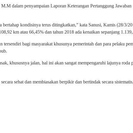
i, M.M dalam penyampaian Laporan Keterangan Pertanggung Jawaban
a bertahap kondisinya terus ditingkatkan,” kata Sanusi, Kamis (28/
1.108,92 km atau 66,45% dan tahun 2018 ada kenaikan sepanjang 1.139
aan tersendiri bagi masyarakat khusunya pemerintah dan para pelaku p
bub.
 rusak, khususnya jalan, hal ini akan sangat mempengaruhi lajunya rod
si secara sehat dan membiasakan berpikir dan bertindak secara sistemati