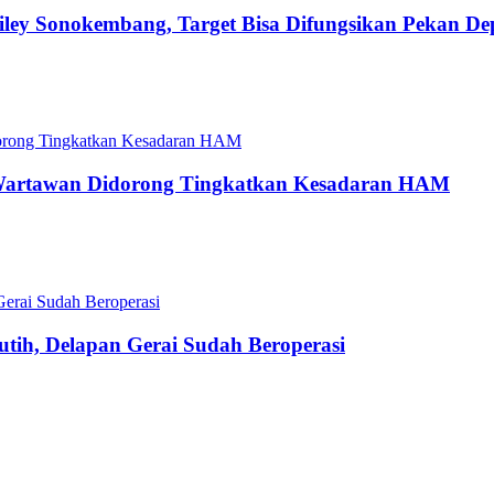
ley Sonokembang, Target Bisa Difungsikan Pekan D
artawan Didorong Tingkatkan Kesadaran HAM
tih, Delapan Gerai Sudah Beroperasi