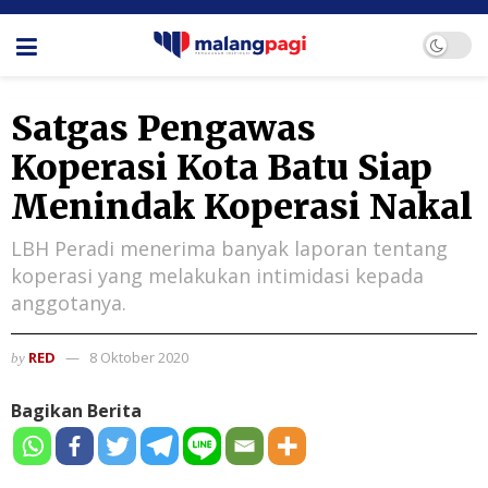
Satgas Pengawas
Koperasi Kota Batu Siap
Menindak Koperasi Nakal
LBH Peradi menerima banyak laporan tentang
koperasi yang melakukan intimidasi kepada
anggotanya.
RED
8 Oktober 2020
by
Bagikan Berita