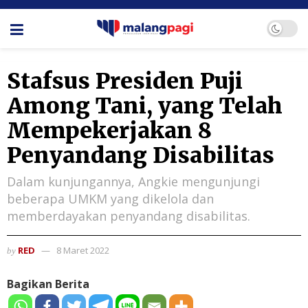
Stafsus Presiden Puji
Among Tani, yang Telah
Mempekerjakan 8
Penyandang Disabilitas
Dalam kunjungannya, Angkie mengunjungi
beberapa UMKM yang dikelola dan
memberdayakan penyandang disabilitas.
RED
8 Maret 2022
by
Bagikan Berita