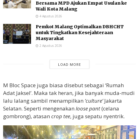
Bersama MPD Ajukan Empat Usulan ke
Wali Kota Malang
4 Agustus 2026
Pemkot Malang Optimalkan DBHCHT
untuk Tingkatkan Kesejahteraan
Masyarakat
2 Agustus 2026
LOAD MORE
M Bloc Space juga biasa disebut sebagai ‘Rumah
Adat Jaksel’. Maka tak heran, jika banyak muda-mudi
lalu lalang sambil menampilkan
‘culture’
Jakarta
Selatan. Seperti mengenakan
loose pant
(celana
gombrong), atasan
crop tee
, juga sepatu nyentrik.