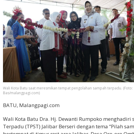
Wali Kota Batu saat meresmikan tempat pengolahan sampah terpadu. (Foto:
Bas/malangpagi.com)
BATU, Malangpagi.com
Wali Kota Batu Dra. Hj. Dewanti Rumpoko menghadir
Terpadu (TPST) Jalibar Berseri dengan tema “Pilah s
bertempat di timur rest area Jalibar, Desa Oro-oro Om