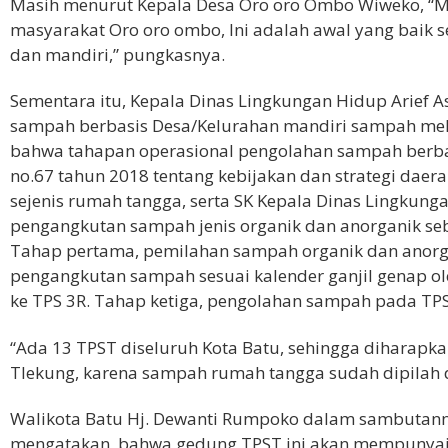
Masih menurut Kepala Desa Oro oro Ombo Wiweko, “M
masyarakat Oro oro ombo, Ini adalah awal yang baik 
dan mandiri,” pungkasnya.
Sementara itu, Kepala Dinas Lingkungan Hidup Arief
sampah berbasis Desa/Kelurahan mandiri sampah melal
bahwa tahapan operasional pengolahan sampah berba
no.67 tahun 2018 tentang kebijakan dan strategi da
sejenis rumah tangga, serta SK Kepala Dinas Lingkun
pengangkutan sampah jenis organik dan anorganik seb
Tahap pertama, pemilahan sampah organik dan anorga
pengangkutan sampah sesuai kalender ganjil genap o
ke TPS 3R. Tahap ketiga, pengolahan sampah pada TPS
“Ada 13 TPST diseluruh Kota Batu, sehingga diharap
Tlekung, karena sampah rumah tangga sudah dipilah da
Walikota Batu Hj. Dewanti Rumpoko dalam sambutan
mengatakan, bahwa gedung TPST ini akan mempunyai 