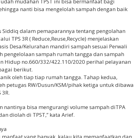
udah mudahan TPST ini bisa bermanfaat bagi
sehingga nanti bisa mengelolah sampah dengan baik
 As Siddiq dalam pemaparannya tentang pengolahan
ui TPS 3R ( Reduce,Reuse,Recycle) menjelaskan
sis Desa/Kelurahan mandiri sampah sesuai Perwali
erah pengelolaan sampah rumah tangga dan sampah
gan Hidup no.660/332/422.110/2020 perihal pelayanan
agai berikut.
nik oleh tiap tiap rumah tangga. Tahap kedua,
leh petugas RW/Dusun/KSM/pihak ketiga untuk dibawa
 3R.
kan nantinya bisa mengurangi volume sampah diTPA
n diolah di TPST,” kata Arief.
nya
manfaat yang banyak, kalau kita memanfaatkan dan