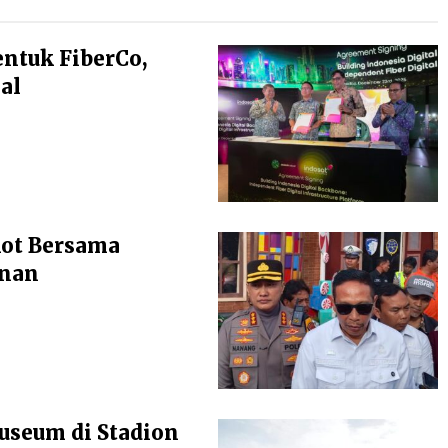
entuk FiberCo,
al
kot Bersama
anan
seum di Stadion