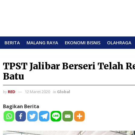
BERITA
MALANG RAYA
EKONOMI BISNIS
OLAHRAGA
TPST Jalibar Berseri Telah 
Batu
RED
12 Maret 2020
Global
by
in
Bagikan Berita