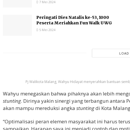
7 Mei 2024
Peringati Dies Natalis ke-53, 1000
Peserta Meriahkan Fun Walk UWG
5 Mei 2024
LOAD
Pj Walikota Malang, Wahyu Hidayat menyerahkan bantuan semb
Wahyu menegaskan bahwa pihaknya akan lebih mengo
stunting
. Dirinya yakin sinergi yang terbangun antar
akan mampu mereduksi angka
stunting
di Kota Malang
“Optimalisasi peran elemen masyarakat ini harus teru
sampaikan. Harapan saya ini menjadi contoh dan moti