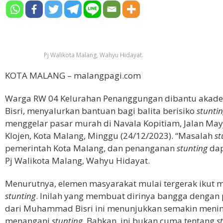
Pj Walikota Malang, Wahyu Hidayat.
KOTA MALANG – malangpagi.com
Warga RW 04 Kelurahan Penanggungan dibantu akade
Bisri, menyalurkan bantuan bagi balita berisiko
stunti
menggelar pasar murah di Navala Kopitiam,
Jalan May
Klojen, Kota Malang, Minggu
(24/12/2023). “Masalah
st
pemerintah Kota Malang, dan penanganan
stunting
dap
Pj Walikota Malang, Wahyu Hidayat.
Menurutnya, elemen masyarakat mulai tergerak ikut
stunting
. Inilah yang membuat dirinya bangga dengan 
dari Muhammad Bisri ini menunjukkan semakin menin
menangani
stunting
. Bahkan, ini bukan cuma tentang
s