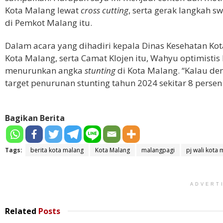
Kota Malang lewat
cross cutting
, serta gerak langkah s
di Pemkot Malang itu.
Dalam acara yang dihadiri kepala Dinas Kesehatan Ko
Kota Malang, serta Camat Klojen itu, Wahyu optimist
menurunkan angka
stunting
di Kota Malang. “Kalau d
target penurunan stunting tahun 2024 sekitar 8 persen
Bagikan Berita
Tags:
berita kota malang
Kota Malang
malangpagi
pj wali kota
ADVERT
Related
Posts