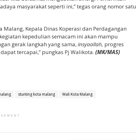
wadaya masyarakat seperti ini,” tegas orang nomor satu
ta Malang, Kepala Dinas Koperasi dan Perdagangan
is kegiatan kepedulian semacam ini akan mampu
engan gerak langkah yang sama,
insyaallah,
progres
 dapat tercapai,” pungkas Pj Walikota.
(MK/MAS)
 malang
stunting kota malang
Wali Kota Malang
ISEMENT