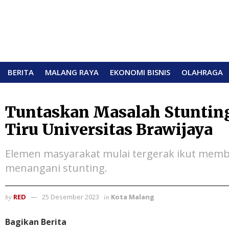
BERITA
MALANG RAYA
EKONOMI BISNIS
OLAHRAGA
Tuntaskan Masalah Stunting
Tiru Universitas Brawijaya
Elemen masyarakat mulai tergerak ikut mem
menangani stunting.
RED
25 Desember 2023
Kota Malang
by
in
Bagikan Berita