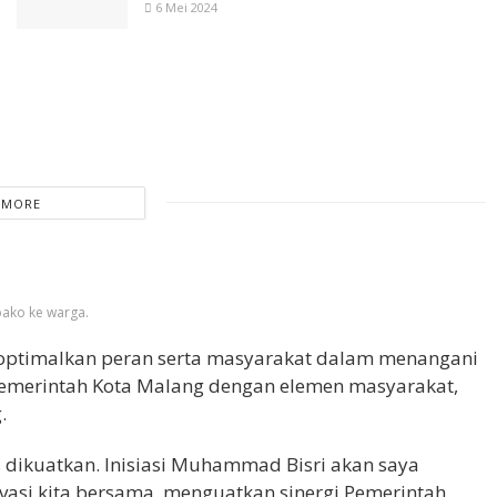
6 Mei 2024
 MORE
ako ke warga.
ptimalkan peran serta masyarakat dalam menangani
a Pemerintah Kota Malang dengan elemen masyarakat,
.
s dikuatkan. Inisiasi Muhammad Bisri akan saya
vasi kita bersama, menguatkan sinergi Pemerintah