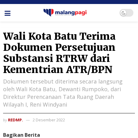
Wali Kota Batu Terima
Dokumen Persetujuan
Substansi RTRW dari
Kementrian ATR/BPN
Dokumen tersebut diterima secara langsung
oleh Wali Kota Batu, Dewanti Rumpoko, dari
Direktur Perencanaan Tata Ruang Daerah
Wilayah I, Reni Windyani
REDMP.
2 Desember 2022
by
Bagikan Berita