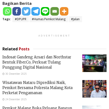
Bagikan Berita
Tags:
#DPUPR
#Humas Pemkot Malang
#Jalan
ADVERTISEMENT
Related
Posts
Indosat Gandeng Arsari dan Northstar
Bentuk FiberCo, Perkuat Tulang
Punggung Digital Nasional
30 Desember 2025
Wisatawan Nataru Diprediksi Naik,
Pemkot Bersama Polresta Malang Kota
Perketat Pengamanan
24 Desember 2025
Pemkot Malang Buka Peluang Bangun