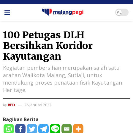
100 Petugas DLH
Bersihkan Koridor
Kayutangan
Kegiatan pembersihan merupakan salah satu
arahan Walikota Malang, Sutiaji, untuk
mendukung proses penataan fisik Kayutangan
Heritage.
RED
26 Januari 2022
by
Bagikan Berita