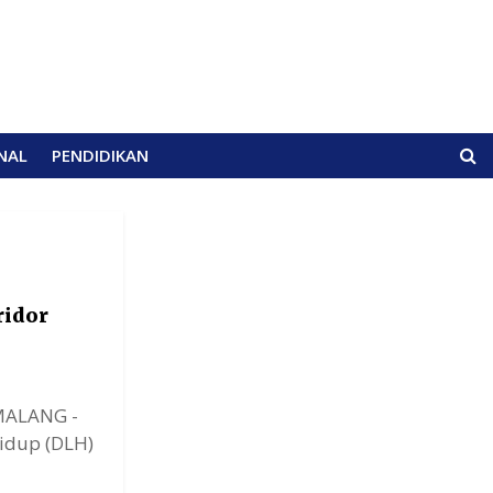
NAL
PENDIDIKAN
ridor
MALANG -
idup (DLH)