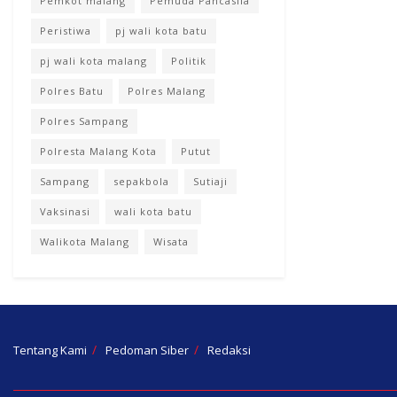
Pemkot malang
Pemuda Pancasila
Peristiwa
pj wali kota batu
pj wali kota malang
Politik
Polres Batu
Polres Malang
Polres Sampang
Polresta Malang Kota
Putut
Sampang
sepakbola
Sutiaji
Vaksinasi
wali kota batu
Walikota Malang
Wisata
Tentang Kami
Pedoman Siber
Redaksi