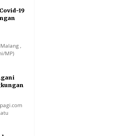
Covid-19
angan
 Malang ,
ni/MP)
ngani
ngkungan
gpagi.com
Batu