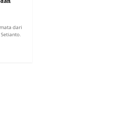
 dan
amata dari
Setianto.