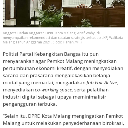
Anggota Badan Anggaran DPRD Kota Malang, Arief Wahyudi,
menyampaikan rekomendasi dan catatan strategis terhadap LKPJ Walikota
Malang Tahun Anggaran 2021. (Foto: Hariani/MP)
Politisi Partai Kebangkitan Bangsa itu pun
menyarankan agar Pemkot Malang meningkatkan
pertumbuhan ekonomi kreatif, dengan menyediakan
sarana dan prasarana mengalokasikan belanja
modal yang memadai, mengadakan
Job Fair Active
,
menyediakan
co-working space,
serta pelatihan
industri digital sebagai upaya meminimalisir
pengangguran terbuka.
“Selain itu, DPRD Kota Malang mengingatkan Pemkot
Malang untuk melakukan penyederhanaan birokrasi,