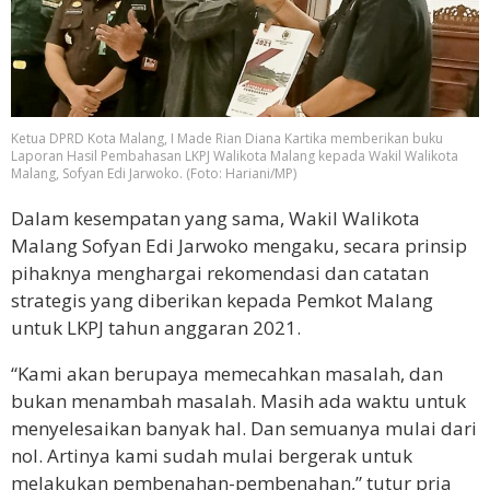
Ketua DPRD Kota Malang, I Made Rian Diana Kartika memberikan buku
Laporan Hasil Pembahasan LKPJ Walikota Malang kepada Wakil Walikota
Malang, Sofyan Edi Jarwoko. (Foto: Hariani/MP)
Dalam kesempatan yang sama, Wakil Walikota
Malang Sofyan Edi Jarwoko mengaku, secara prinsip
pihaknya menghargai rekomendasi dan catatan
strategis yang diberikan kepada Pemkot Malang
untuk LKPJ tahun anggaran 2021.
“Kami akan berupaya memecahkan masalah, dan
bukan menambah masalah. Masih ada waktu untuk
menyelesaikan banyak hal. Dan semuanya mulai dari
nol. Artinya kami sudah mulai bergerak untuk
melakukan pembenahan-pembenahan,” tutur pria