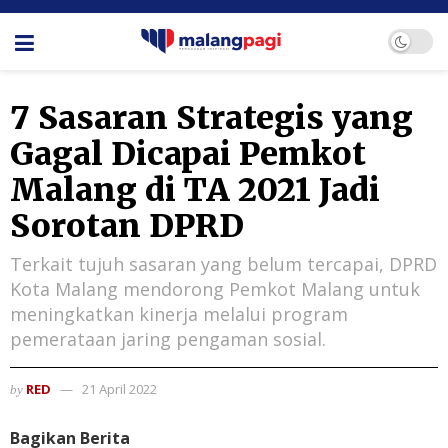
7 Sasaran Strategis yang
Gagal Dicapai Pemkot
Malang di TA 2021 Jadi
Sorotan DPRD
Terkait tujuh sasaran yang belum tercapai, DPRD
Kota Malang mendorong Pemkot Malang untuk
meningkatkan kinerja melalui program
pemerataan jaring pengaman sosial.
RED
21 April 2022
by
Bagikan Berita