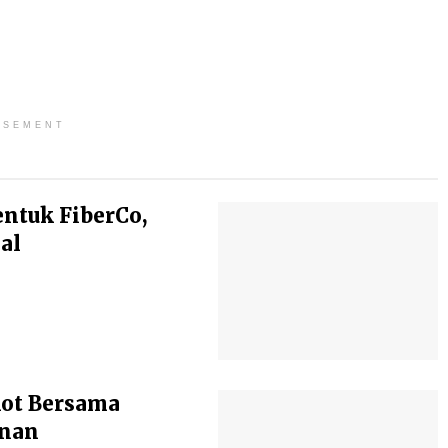
ISEMENT
entuk FiberCo,
al
kot Bersama
anan