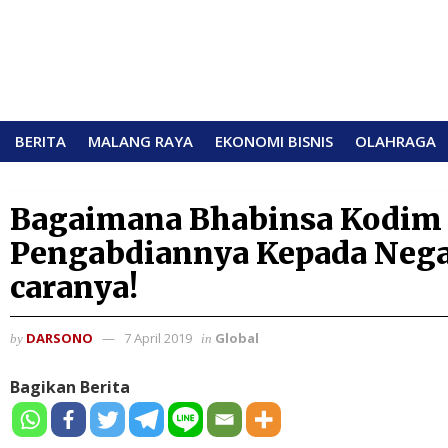
BERITA
MALANG RAYA
EKONOMI BISNIS
OLAHRAGA
Bagaimana Bhabinsa Kodim
Pengabdiannya Kepada Nega
caranya!
DARSONO
7 April 2019
Global
by
in
Bagikan Berita