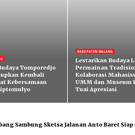
KABUPATEN MALANG
NG
Lestarikan Budaya 
Budaya Tomporedjo
Permainan Tradisio
dupkan Kembali
Kolaborasi Mahasis
at Kebersamaan
UMM dan Museum P
iptomulyo
Tuai Apresiasi
bang Sambung Sketsa Jalanan Anto Baret Sia