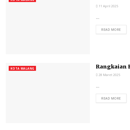
11 April 2025
...
READ MORE
Rangkaian H
KOTA MALANG
28 Maret 2025
...
READ MORE