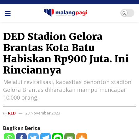
DED Stadion Gelora
Brantas Kota Batu
Habiskan Rp900 Juta. Ini
Rinciannya
Melalui revitalisasi, kapasitas penonton stadion
Gelora Brantas diharapkan mampu mencapai
10.000 orang.
RED
23 November 2023
by
Bagikan Berita