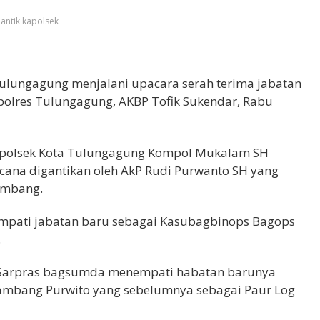
antik kapolsek
) Tulungagung menjalani upacara serah terima jabatan
polres Tulungagung, AKBP Tofik Sukendar, Rabu
 Kapolsek Kota Tulungagung Kompol Mukalam SH
ncana digantikan oleh AkP Rudi Purwanto SH yang
ombang.
mpati jabatan baru sebagai Kasubagbinops Bagops
.
 Sarpras bagsumda menempati habatan barunya
Bambang Purwito yang sebelumnya sebagai Paur Log