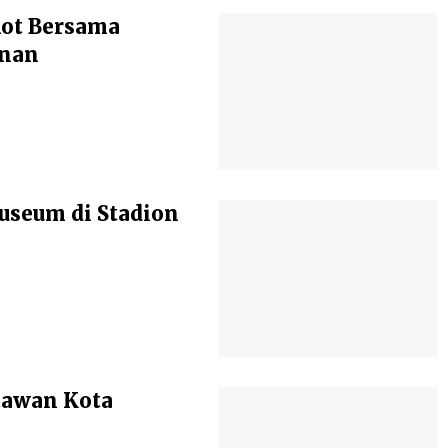
kot Bersama
anan
seum di Stadion
atawan Kota