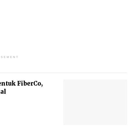
ISEMENT
entuk FiberCo,
al