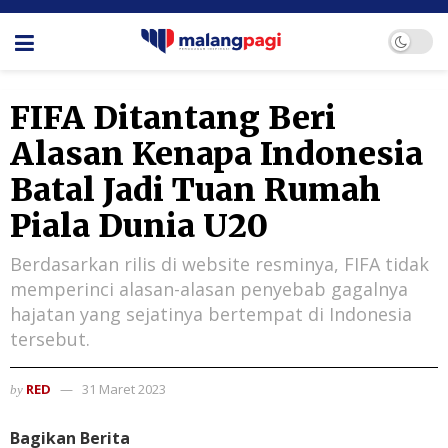
FIFA Ditantang Beri
Alasan Kenapa Indonesia
Batal Jadi Tuan Rumah
Piala Dunia U20
Berdasarkan rilis di website resminya, FIFA tidak
memperinci alasan-alasan penyebab gagalnya
hajatan yang sejatinya bertempat di Indonesia
tersebut.
RED
31 Maret 2023
by
Bagikan Berita