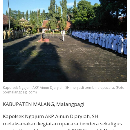
Kapolsek Ngajum AKP Ainun Djaryiah, SH menjadi pembina upacara. (Foto:
So/malangpagi.com)
KABUPATEN MALANG, Malangpagi
Kapolsek Ngajum AKP Ainun Djaryiah, SH
melaksanakan kegiatan upacara bendera sekaligus