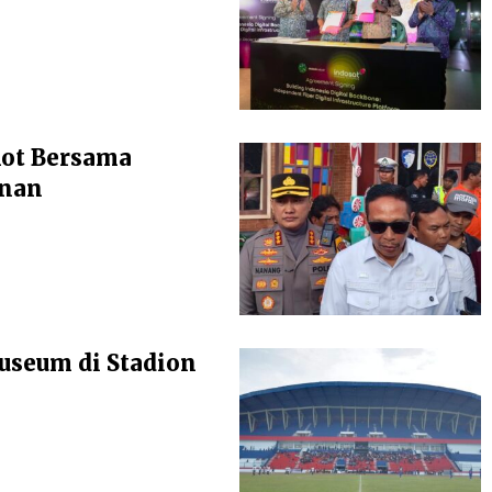
kot Bersama
anan
seum di Stadion