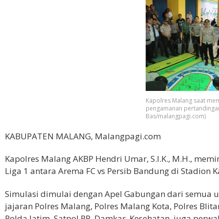
Kapolres Malang saat mem
pengamanan pertandingan
Bas/malangpagi.com)
KABUPATEN MALANG, Malangpagi.com
Kapolres Malang AKBP Hendri Umar, S.I.K., M.H., me
Liga 1 antara Arema FC vs Persib Bandung di Stadion 
Simulasi dimulai dengan Apel Gabungan dari semua u
jajaran Polres Malang, Polres Malang Kota, Polres Blita
Polda Jatim, Satpol PP, Damkar, Kesehatan, juga perwa