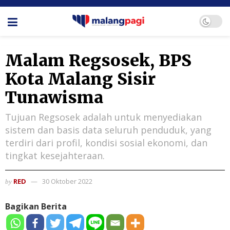
Malam Regsosek, BPS
Kota Malang Sisir
Tunawisma
Tujuan Regsosek adalah untuk menyediakan
sistem dan basis data seluruh penduduk, yang
terdiri dari profil, kondisi sosial ekonomi, dan
tingkat kesejahteraan.
RED
30 Oktober 2022
by
Bagikan Berita