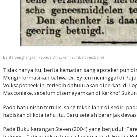
Berita penghargaan kepada Dr. Eyken. (Sumber: inexbo.hl)
Tidak hanya itu, berita kematian sang apoteker pun d
Menginformasikan bahwa Dr. Eyken meninggal di Pujo
Volksapotheek ini terlebih dahulu akan diberkati di 
Macconieke, sebelum disemayamkan di Kerkhof Sukun
Pada batu nisan tertulis, sang tokoh lahir di Kediri pa
habiskan di kota tahu itu. Baru setelah beranjak dewa
Pada Buku karangan Steven (2004) yang berjudul “Tar
Indonesia”, disebutkan bahwa Freemason di Hindia B