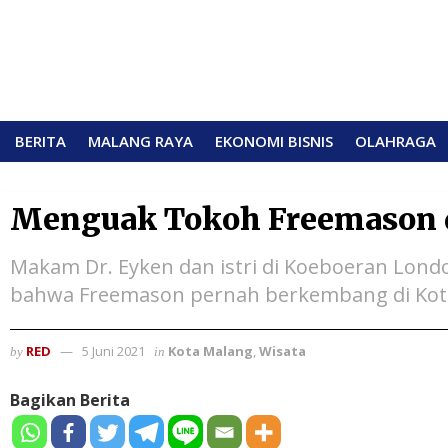
BERITA
MALANG RAYA
EKONOMI BISNIS
OLAHRAGA
Menguak Tokoh Freemason 
Makam Dr. Eyken dan istri di Koeboeran Londo
bahwa Freemason pernah berkembang di Kot
RED
5 Juni 2021
Kota Malang
,
Wisata
by
in
Bagikan Berita