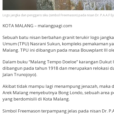
Logo jangka dan penggaris siku (simbol Freemason) pada nisan Dr. P.A.A.F Eyk
KOTA MALANG – malangpagi.com
Sebuah batu nisan berbahan granit terukir logo jang
Umum (TPU) Nasrani Sukun, kompleks pemakaman yang 
Malang. TPU ini dibangun pada masa Bouwplant III ol
Dalam buku “Malang Tempo Doeloe” karangan Dukut 
dibangun pada tahun 1918 dan merupakan relokasi d
Jalan Trunojoyo).
Akibat tidak mampu lagi menampung jenazah, maka d
Arek Malang menyebutnya Bong Londo, sebuah area p
yang berdomisili di Kota Malang.
Simbol Freemason terpampang jelas pada nisan Dr. P.A.