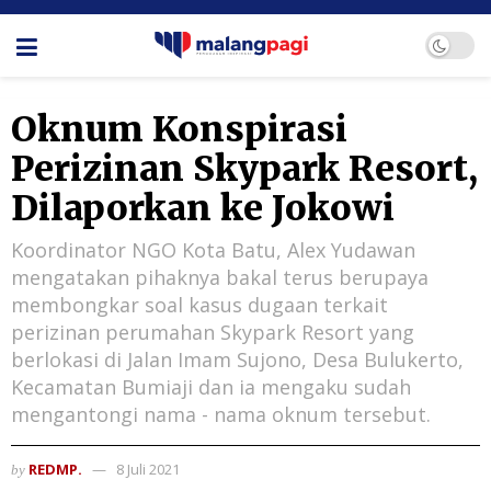
Oknum Konspirasi
Perizinan Skypark Resort,
Dilaporkan ke Jokowi
Koordinator NGO Kota Batu, Alex Yudawan
mengatakan pihaknya bakal terus berupaya
membongkar soal kasus dugaan terkait
perizinan perumahan Skypark Resort yang
berlokasi di Jalan Imam Sujono, Desa Bulukerto,
Kecamatan Bumiaji dan ia mengaku sudah
mengantongi nama - nama oknum tersebut.
REDMP.
8 Juli 2021
by