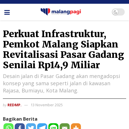
Perkuat Infrastruktur,
Pemkot Malang Siapkan
Revitalisasi Pasar Gadang
Senilai Rp14,9 Miliar
Desain jalan di Pasar Gadang akan mengadopsi
konsep yang sama seperti jalan di kawasan
Rajasa, Bumiayu, Kota Malang.
REDMP.
13 November 2025
by
Bagikan Berita