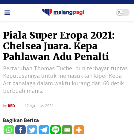
Piala Super Eropa 2021:
Chelsea Juara. Kepa
Pahlawan Adu Penalti
Pertaruhan Thomas Tuchel pun terbayar tuntas.
Keputusannya untuk memasukkan kiper Kepa
Arrizabalaga dalam waktu kurang dari 60 detik
berbuah manis.
RED
12 Agustus 2021
by
Bagikan Berita