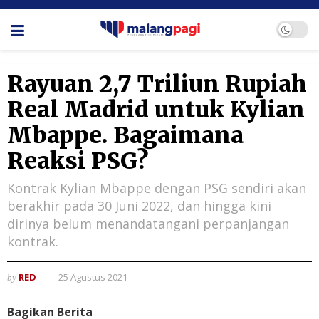
Rayuan 2,7 Triliun Rupiah
Real Madrid untuk Kylian
Mbappe. Bagaimana
Reaksi PSG?
Kontrak Kylian Mbappe dengan PSG sendiri akan
berakhir pada 30 Juni 2022, dan hingga kini
dirinya belum menandatangani perpanjangan
kontrak.
RED
25 Agustus 2021
by
Bagikan Berita