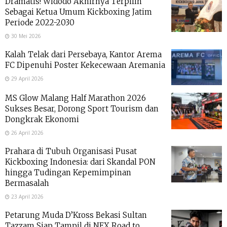
Dramatis! Widodo Akhirnya Terpilih
Sebagai Ketua Umum Kickboxing Jatim
Periode 2022-2030
30 Mei 2026
Kalah Telak dari Persebaya, Kantor Arema
FC Dipenuhi Poster Kekecewaan Aremania
29 April 2026
MS Glow Malang Half Marathon 2026
Sukses Besar, Dorong Sport Tourism dan
Dongkrak Ekonomi
26 April 2026
Prahara di Tubuh Organisasi Pusat
Kickboxing Indonesia: dari Skandal PON
hingga Tudingan Kepemimpinan
Bermasalah
23 April 2026
Petarung Muda D’Kross Bekasi Sultan
Tazzam Siap Tampil di NEX Road to