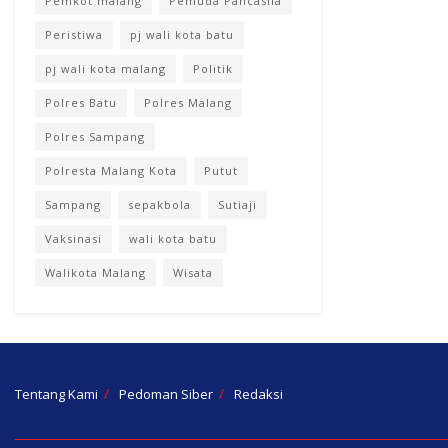
Pemkot malang
Pemuda Pancasila
Peristiwa
pj wali kota batu
pj wali kota malang
Politik
Polres Batu
Polres Malang
Polres Sampang
Polresta Malang Kota
Putut
Sampang
sepakbola
Sutiaji
Vaksinasi
wali kota batu
Walikota Malang
Wisata
Tentang Kami
Pedoman Siber
Redaksi