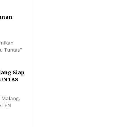
anan
smikan
u Tuntas"
lang Siap
TUNTAS
n Malang,
PATEN