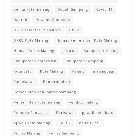
berita kota malang
Bupati Sampang
Covid-19
Daerah
Dewanti Rumpoko
Divisi Infanteri 2 Kostrad
DPRD
DPRD Kota Malang
Humas Pemerintah Kota Malang
Humas Polres Malang
Jakarta
Kabupaten Malang
Kabupaten Pamekasan
Kabupaten Sampang
Kota Batu
Kota Malang
Malang
malangpagi
Pamekasan
Pemerintahan
Pemerintah Kabupaten Sampang
Pemerintah kota malang
Pemkot malang
Pemuda Pancasila
Peristiwa
pj wali kota batu
pj wali kota malang
Politik
Polres Batu
Polres Malang
Polres Sampang