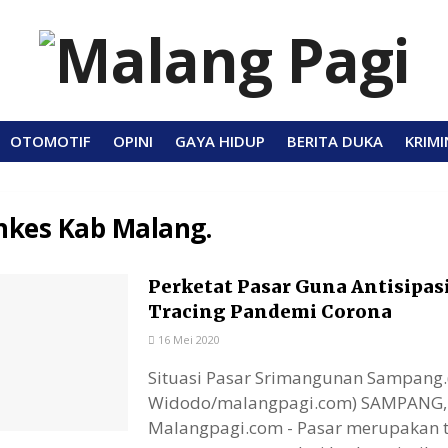
OTOMOTIF
OPINI
GAYA HIDUP
BERITA DUKA
KRIMI
nkes Kab Malang.
Perketat Pasar Guna Antisipas
Tracing Pandemi Corona
16 Mei 2020
Situasi Pasar Srimangunan Sampang.(
Widodo/malangpagi.com) SAMPANG,
Malangpagi.com - Pasar merupakan 