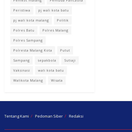
Pemkot malang
Pemuda Pancasila
Peristiwa
pj wali kota batu
pj wali kota malang
Politik
Polres Batu
Polres Malang
Polres Sampang
Polresta Malang Kota
Putut
Sampang
sepakbola
Sutiaji
Vaksinasi
wali kota batu
Walikota Malang
Wisata
Tentang Kami
Pedoman Siber
Redaksi