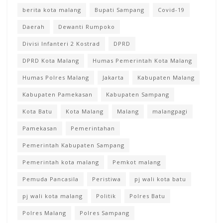
berita kota malang
Bupati Sampang
Covid-19
Daerah
Dewanti Rumpoko
Divisi Infanteri 2 Kostrad
DPRD
DPRD Kota Malang
Humas Pemerintah Kota Malang
Humas Polres Malang
Jakarta
Kabupaten Malang
Kabupaten Pamekasan
Kabupaten Sampang
Kota Batu
Kota Malang
Malang
malangpagi
Pamekasan
Pemerintahan
Pemerintah Kabupaten Sampang
Pemerintah kota malang
Pemkot malang
Pemuda Pancasila
Peristiwa
pj wali kota batu
pj wali kota malang
Politik
Polres Batu
Polres Malang
Polres Sampang