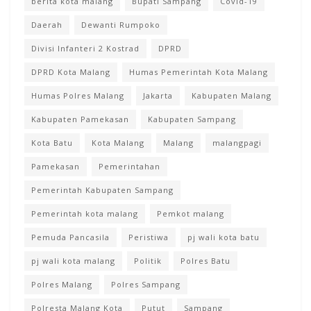
berita kota malang
Bupati Sampang
Covid-19
Daerah
Dewanti Rumpoko
Divisi Infanteri 2 Kostrad
DPRD
DPRD Kota Malang
Humas Pemerintah Kota Malang
Humas Polres Malang
Jakarta
Kabupaten Malang
Kabupaten Pamekasan
Kabupaten Sampang
Kota Batu
Kota Malang
Malang
malangpagi
Pamekasan
Pemerintahan
Pemerintah Kabupaten Sampang
Pemerintah kota malang
Pemkot malang
Pemuda Pancasila
Peristiwa
pj wali kota batu
pj wali kota malang
Politik
Polres Batu
Polres Malang
Polres Sampang
Polresta Malang Kota
Putut
Sampang